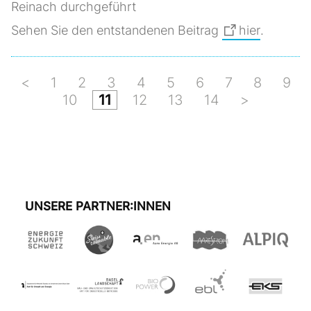
Reinach durchgeführt
Sehen Sie den entstandenen Beitrag
hier
.
<
1
2
3
4
5
6
7
8
9
10
11
12
13
14
>
UNSERE PARTNER:INNEN