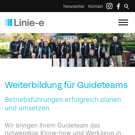
Newsletter
Kontakt
Weiterbildung für Guideteams
Betriebsführungen erfolgreich planen
und umsetzen
Wir bringen Ihrem Guideteam das
notwendige Know-how und Werkzeug in